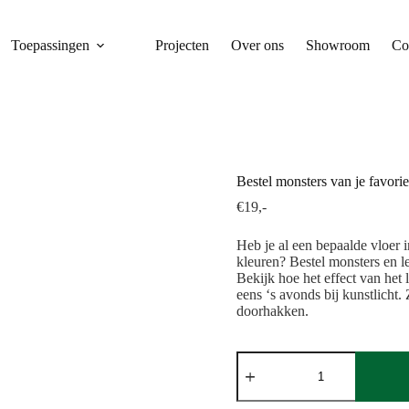
Toepassingen
Projecten
Over ons
Showroom
Co
Bestel monsters van je favorie
€
19,-
Heb je al een bepaalde vloer i
kleuren? Bestel monsters en leg
Bekijk hoe het effect van het 
eens ‘s avonds bij kunstlicht.
doorhakken.
Bestel
monsters
van
je