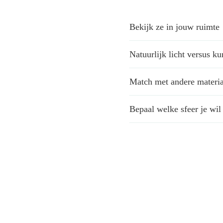
favoriete
vloeren
aantal
Bekijk ze in jouw ruimte
Natuurlijk licht versus ku
Match met andere materi
Bepaal welke sfeer je wil